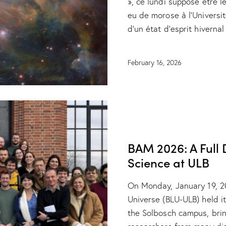
», ce lundi supposé être l
eu de morose à l’Universit
d’un état d’esprit hivern
February 16, 2026
NEWS
RESEARCH
BAM 2026: A Full 
Science at ULB
On Monday, January 19, 20
Universe (BLU-ULB) held i
the Solbosch campus, brin