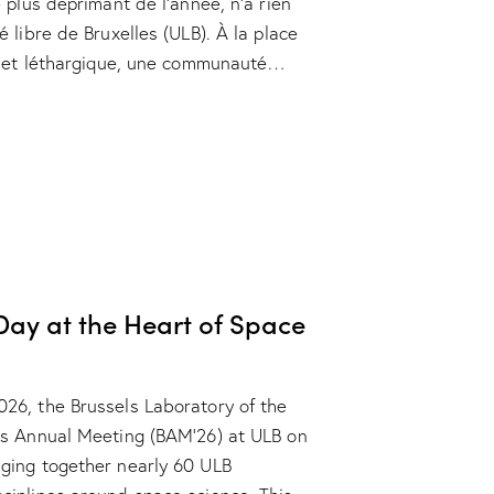
e plus déprimant de l’année, n’a rien
é libre de Bruxelles (ULB). À la place
al et léthargique, une communauté…
Day at the Heart of Space
26, the Brussels Laboratory of the
ts Annual Meeting (BAM'26) at ULB on
ging together nearly 60 ULB