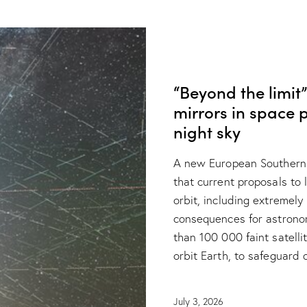
NEWS
RESEARCH
“Beyond the limit”
mirrors in space 
night sky
A new European Southern
that current proposals to l
orbit, including extremely
consequences for astronom
than 100 000 faint satelli
orbit Earth, to safeguard 
July 3, 2026