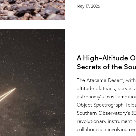
May 17, 2026
NEWS
RESEARCH
A High-Altitude O
Secrets of the So
The Atacama Desert, with i
altitude plateaus, serves
astronomy’s most ambitio
Object Spectrograph Teles
Southern Observatory’s (E
revolutionary instrument 
collaboration involving ov