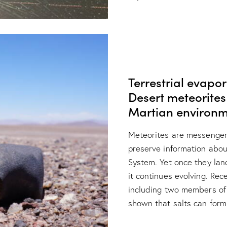
NEWS
RESEARCH
Terrestrial evapo
Desert meteorites
Martian environm
Meteorites are messengers
preserve information abou
System. Yet once they land
it continues evolving. Rec
including two members of B
shown that salts can for