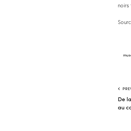
noirs
Sourc
mus
PRE
De l
au c