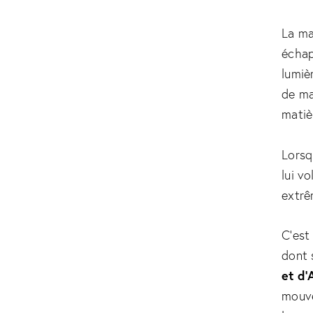
La ma
échap
lumiè
de ma
matiè
Lorsq
lui vo
extrê
C’est
dont s
et d’
mouve