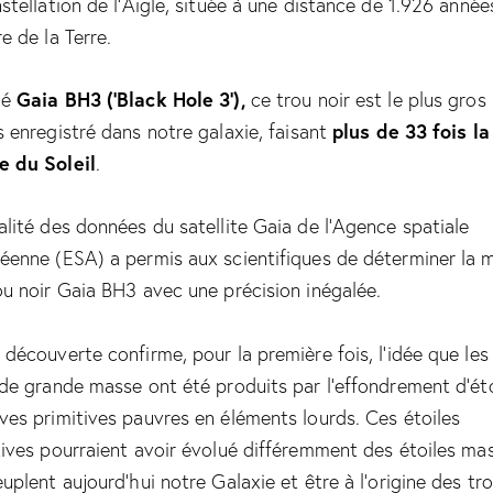
nstellation de l’Aigle, située à une distance de 1.926 année
e de la Terre.
Gaia BH3 (‘Black Hole 3’),
lé
ce trou noir est le plus gros
plus de 33 fois la
s enregistré dans notre galaxie,
faisant
 du Soleil
.
alité des données du satellite Gaia de l’Agence spatiale
éenne (ESA) a permis aux scientifiques de déterminer la 
ou noir Gaia BH3 avec une précision inégalée.
 découverte confirme, pour la première fois, l’idée que les
 de grande masse ont été produits par l’effondrement d’éto
ves primitives pauvres en éléments lourds. Ces étoiles
tives pourraient avoir évolué différemment des étoiles ma
euplent aujourd’hui notre Galaxie et être à l’origine des tr