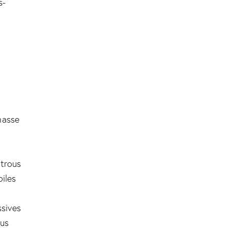
s-
masse
 trous
iles
ssives
ous