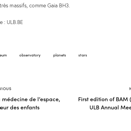
 très massifs, comme Gaia BH3.
e : ULB.BE
eum
observatory
planets
stars
VIOUS
a médecine de l’espace,
First edition of BAM
œur des enfants
ULB Annual Mee