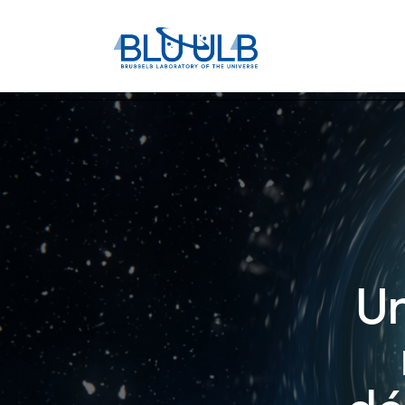
Un
dé