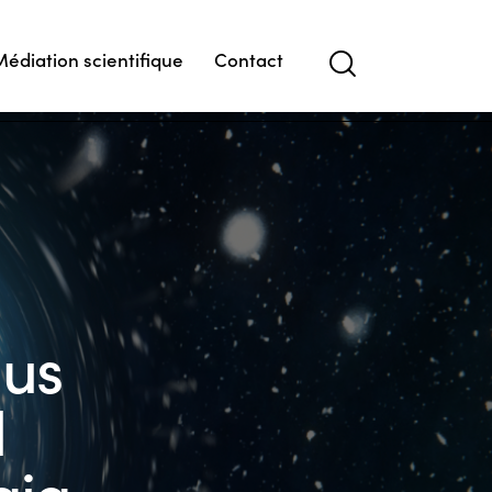
Médiation scientifique
Contact
lus
l
aia