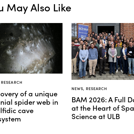
u May Also Like
,
RESEARCH
NEWS
,
RESEARCH
covery of a unique
BAM 2026: A Full D
nial spider web in
at the Heart of Sp
lfidic cave
Science at ULB
system