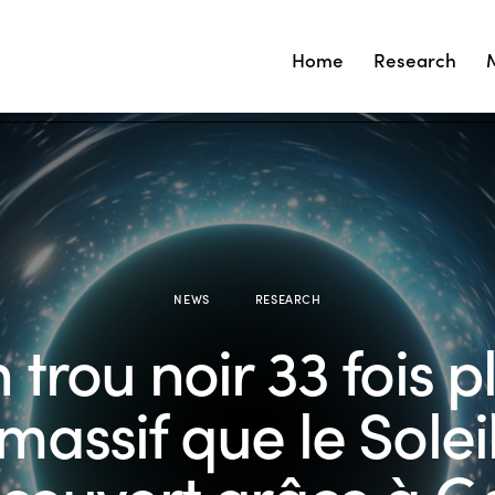
Home
Research
NEWS
RESEARCH
 trou noir 33 fois p
massif que le Solei
couvert grâce à G