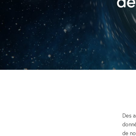
Des a
donnée
de no