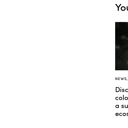
Yo
NEWS
Dis
colo
a su
eco