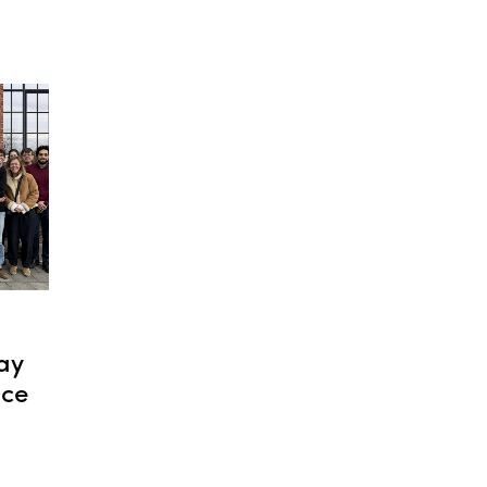
ay
ace