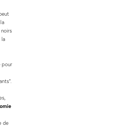
peut
la
 noirs
 la
e pour
ants”.
es,
nomie
e de