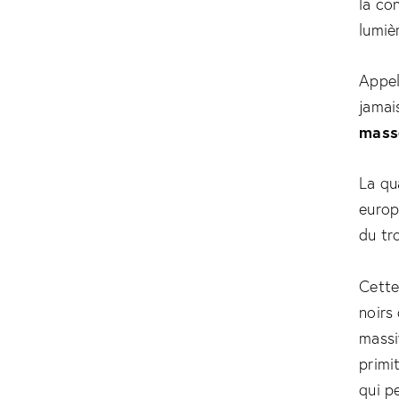
la co
lumièr
Appe
jamai
masse
La qu
europ
du tr
Cette
noirs
massi
primi
qui p